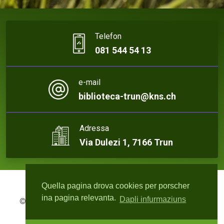
Telefon
081 544 54 13
e-mail
biblioteca-trun@kns.ch
Adressa
Via Dulezi 1, 7166 Trun
Quella pagina drova cookies per porscher
ina pagina relevanta.
Dapli infurmaziuns
© 2026 Biblioteca Trun | Webdesign:
rute4.ch - Roger
Bisquolm