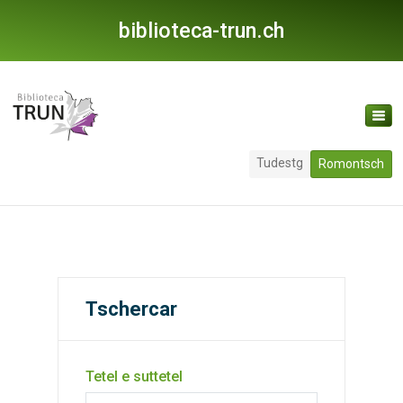
biblioteca-trun.ch
Tudestg
Romontsch
Tschercar
Tetel e suttetel