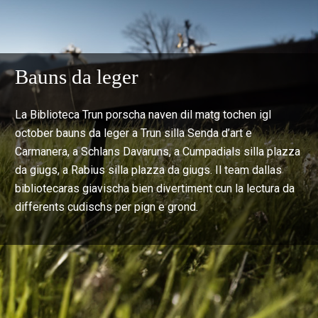
Bauns da leger
La Biblioteca Trun porscha naven dil matg tochen igl
october bauns da leger a Trun silla Senda d’art e
Carmanera, a Schlans Davaruns, a Cumpadials silla plazza
da giugs, a Rabius silla plazza da giugs. Il team dallas
bibliotecaras giavischa bien divertiment cun la lectura da
differents cudischs per pign e grond.