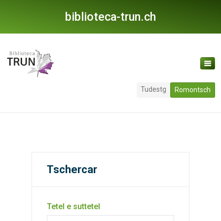
biblioteca-trun.ch
Tudestg
Romontsch
Tschercar
Tetel e suttetel