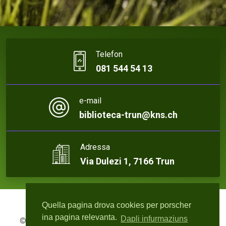
Telefon
081 544 54 13
e-mail
biblioteca-trun@kns.ch
Adressa
Via Dulezi 1, 7166 Trun
Quella pagina drova cookies per porscher
ina pagina relevanta.
Dapli infurmaziuns
© 2026 Biblioteca Trun | Webdesign:
rute4.ch - Roger