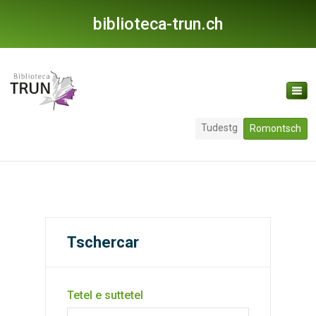
biblioteca-trun.ch
Tudestg
Romontsch
Tschercar
Tetel e suttetel