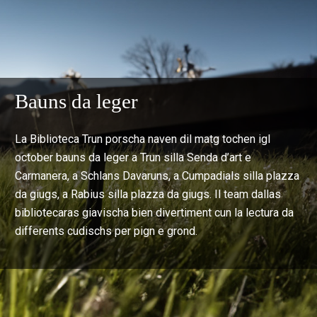
Bauns da leger
La Biblioteca Trun porscha naven dil matg tochen igl
october bauns da leger a Trun silla Senda d’art e
Carmanera, a Schlans Davaruns, a Cumpadials silla plazza
da giugs, a Rabius silla plazza da giugs. Il team dallas
bibliotecaras giavischa bien divertiment cun la lectura da
differents cudischs per pign e grond.