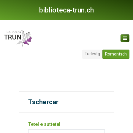
biblioteca-trun.ch
Tudestg
Romontsch
Tschercar
Tetel e suttetel