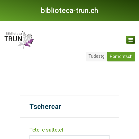
biblioteca-trun.ch
Tudestg
Romontsch
Tschercar
Tetel e suttetel