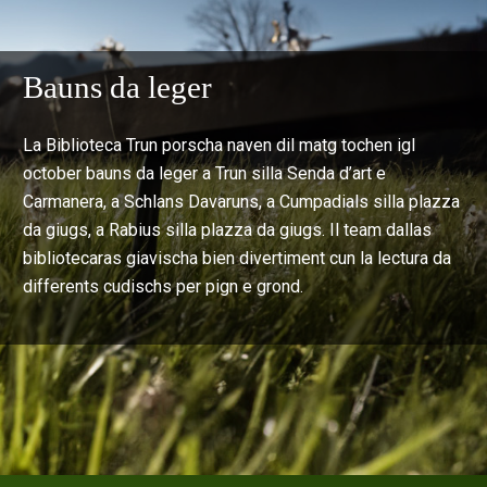
Bauns da leger
La Biblioteca Trun porscha naven dil matg tochen igl
october bauns da leger a Trun silla Senda d’art e
Carmanera, a Schlans Davaruns, a Cumpadials silla plazza
da giugs, a Rabius silla plazza da giugs. Il team dallas
bibliotecaras giavischa bien divertiment cun la lectura da
differents cudischs per pign e grond.