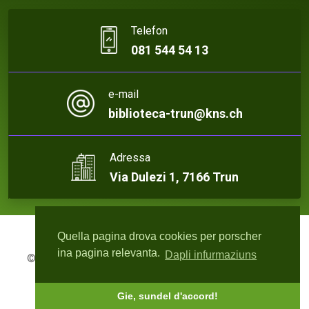
Telefon
081 544 54 13
e-mail
biblioteca-trun@kns.ch
Adressa
Via Dulezi 1, 7166 Trun
Quella pagina drova cookies per porscher
ina pagina relevanta.
Dapli infurmaziuns
© 2026 Biblioteca Trun | Webdesign:
rute4.ch - Roger
Bisquolm
Gie, sundel d'accord!