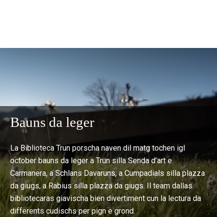
Bauns da leger
La Biblioteca Trun porscha naven dil matg tochen igl
october bauns da leger a Trun silla Senda d’art e
Carmanera, a Schlans Davaruns, a Cumpadials silla plazza
da giugs, a Rabius silla plazza da giugs. Il team dallas
bibliotecaras giavischa bien divertiment cun la lectura da
differents cudischs per pign e grond.