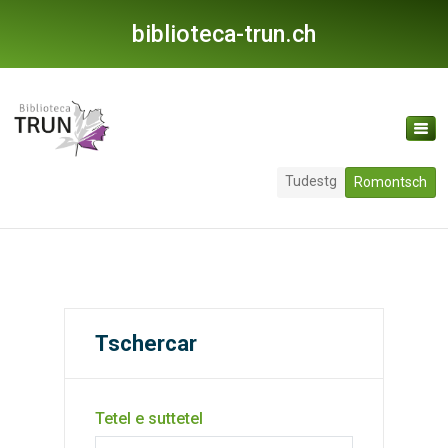
biblioteca-trun.ch
Tudestg
Romontsch
Tschercar
Tetel e suttetel