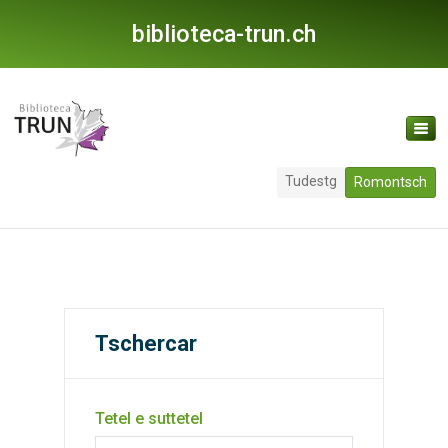
biblioteca-trun.ch
Tudestg
Romontsch
Tschercar
Tetel e suttetel