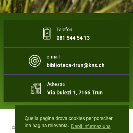
Telefon
081 544 54 13
e-mail
biblioteca-trun@kns.ch
Adressa
Via Dulezi 1, 7166 Trun
Quella pagina drova cookies per porscher
ina pagina relevanta.
Dapli infurmaziuns
© 2026 Biblioteca Trun | Webdesign:
rute4.ch - Roger