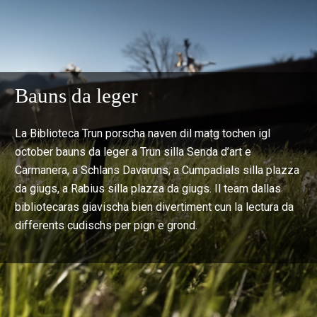
Bauns da leger
La Biblioteca Trun porscha naven dil matg tochen igl
october bauns da leger a Trun silla Senda d’art e
Carmanera, a Schlans Davaruns, a Cumpadials silla plazza
da giugs, a Rabius silla plazza da giugs. Il team dallas
bibliotecaras giavischa bien divertiment cun la lectura da
differents cudischs per pign e grond.