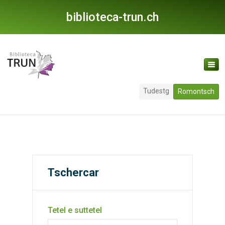
biblioteca-trun.ch
Tudestg
Romontsch
Tschercar
Tetel e suttetel