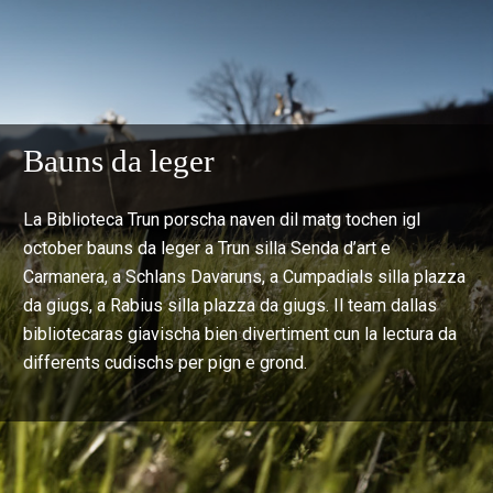
Bauns da leger
La Biblioteca Trun porscha naven dil matg tochen igl
october bauns da leger a Trun silla Senda d’art e
Carmanera, a Schlans Davaruns, a Cumpadials silla plazza
da giugs, a Rabius silla plazza da giugs. Il team dallas
bibliotecaras giavischa bien divertiment cun la lectura da
differents cudischs per pign e grond.