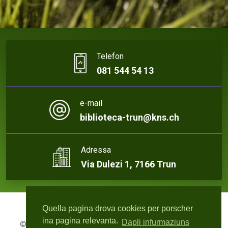
Telefon
081 544 54 13
e-mail
biblioteca-trun@kns.ch
Adressa
Via Dulezi 1, 7166 Trun
Quella pagina drova cookies per porscher
ina pagina relevanta.
Dapli infurmaziuns
© 2026 Biblioteca Trun | Webdesign:
rute4.ch - Roger