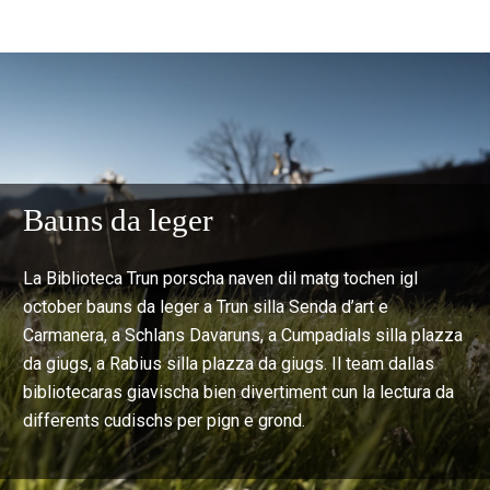
Bauns da leger
La Biblioteca Trun porscha naven dil matg tochen igl
october bauns da leger a Trun silla Senda d’art e
Carmanera, a Schlans Davaruns, a Cumpadials silla plazza
da giugs, a Rabius silla plazza da giugs. Il team dallas
bibliotecaras giavischa bien divertiment cun la lectura da
differents cudischs per pign e grond.