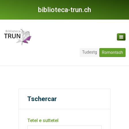
biblioteca-trun.ch
Tudestg
Romontsch
Tschercar
Tetel e suttetel