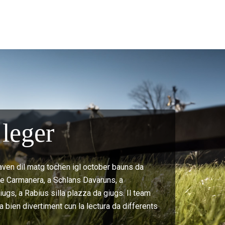
leger
aven dil matg tochen igl october bauns da
t e Carmanera, a Schlans Davaruns, a
ugs, a Rabius silla plazza da giugs. Il team
a bien divertiment cun la lectura da differents