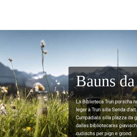
Bauns da 
La Biblioteca Trun porscha n
leger a Trun silla Senda d’ar
Cumpadials silla plazza da gi
dallas bibliotecaras giavisch
cudischs per pign e grond.