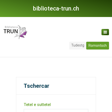
biblioteca-trun.ch
Tudestg
Romontsch
Tschercar
Tetel e suttetel