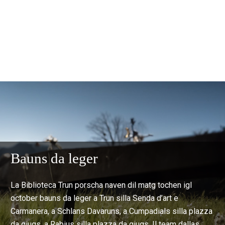
Bauns da leger
La Biblioteca Trun porscha naven dil matg tochen igl
october bauns da leger a Trun silla Senda d’art e
Carmanera, a Schlans Davaruns, a Cumpadials silla plazza
da giugs, a Rabius silla plazza da giugs. Il team dallas