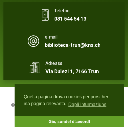
Telefon
081 544 54 13
e-mail
biblioteca-trun@kns.ch
Adressa
Via Dulezi 1, 7166 Trun
Quella pagina drova cookies per porscher
ina pagina relevanta.
Dapli infurmaziuns
© 2026 Biblioteca Trun | Webdesign:
rute4.ch - Roger
Bisquolm
Gie, sundel d'accord!