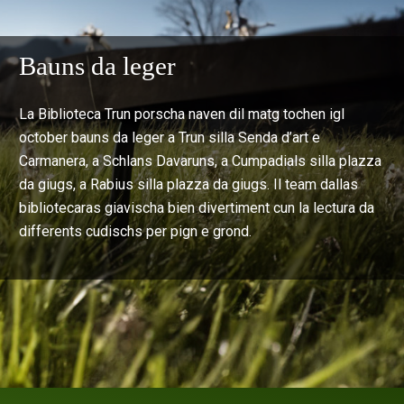
Bauns da leger
La Biblioteca Trun porscha naven dil matg tochen igl
october bauns da leger a Trun silla Senda d’art e
Carmanera, a Schlans Davaruns, a Cumpadials silla plazza
da giugs, a Rabius silla plazza da giugs. Il team dallas
bibliotecaras giavischa bien divertiment cun la lectura da
differents cudischs per pign e grond.