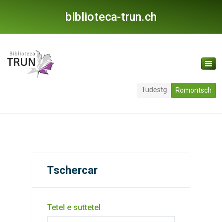
biblioteca-trun.ch
Tudestg
Romontsch
Tschercar
Tetel e suttetel