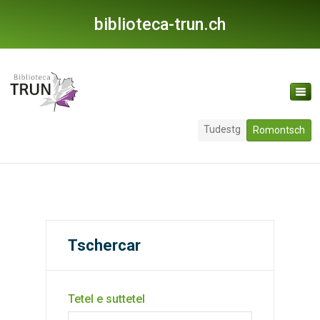
biblioteca-trun.ch
Tudestg
Romontsch
Tschercar
Tetel e suttetel