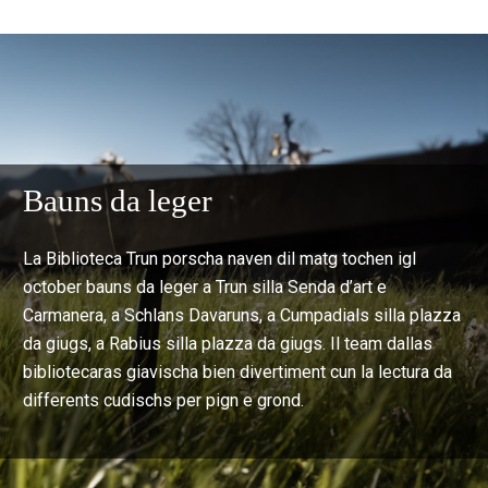
Bauns da leger
La Biblioteca Trun porscha naven dil matg tochen igl
october bauns da leger a Trun silla Senda d’art e
Carmanera, a Schlans Davaruns, a Cumpadials silla plazza
da giugs, a Rabius silla plazza da giugs. Il team dallas
bibliotecaras giavischa bien divertiment cun la lectura da
differents cudischs per pign e grond.