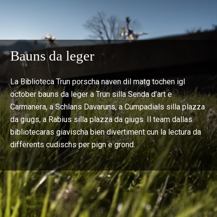
Bauns da leger
La Biblioteca Trun porscha naven dil matg tochen igl
october bauns da leger a Trun silla Senda d’art e
Carmanera, a Schlans Davaruns, a Cumpadials silla plazza
da giugs, a Rabius silla plazza da giugs. Il team dallas
bibliotecaras giavischa bien divertiment cun la lectura da
differents cudischs per pign e grond.