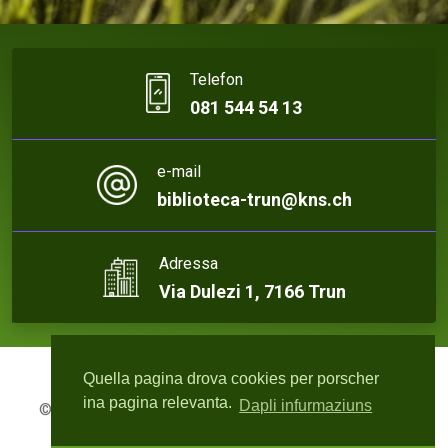
Telefon
081 544 54 13
e-mail
biblioteca-trun@kns.ch
Adressa
Via Dulezi 1, 7166 Trun
Quella pagina drova cookies per porscher
ina pagina relevanta.
Dapli infurmaziuns
© 2026 Biblioteca Trun | Webdesign:
rute4.ch - Roger
Bisquolm