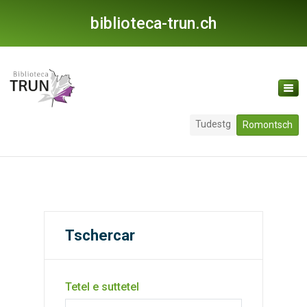
biblioteca-trun.ch
Tudestg
Romontsch
Tschercar
Tetel e suttetel