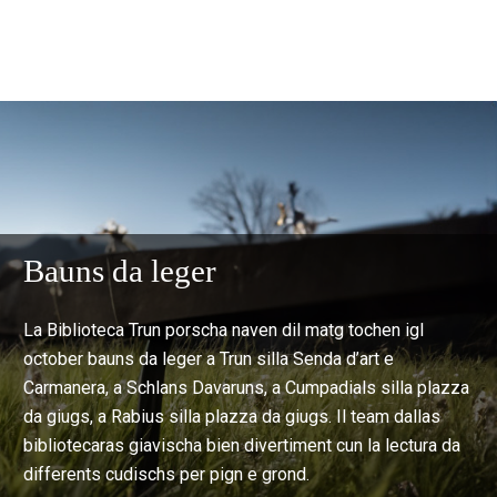
Bauns da leger
La Biblioteca Trun porscha naven dil matg tochen igl
october bauns da leger a Trun silla Senda d’art e
Carmanera, a Schlans Davaruns, a Cumpadials silla plazza
da giugs, a Rabius silla plazza da giugs. Il team dallas
bibliotecaras giavischa bien divertiment cun la lectura da
differents cudischs per pign e grond.