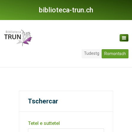
biblioteca-trun.ch
Tudestg
Romontsch
Tschercar
Tetel e suttetel