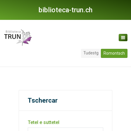
biblioteca-trun.ch
Tudestg
Romontsch
Tschercar
Tetel e suttetel