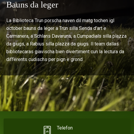
Bauns da leger
La Biblioteca Trun porscha naven dil matg tochen igl
october bauns da leger a Trun silla Senda d’art e
Carmanera, a Schlans Davaruns, a Cumpadials silla plazza
da giugs, a Rabius silla plazza da giugs. Il team dallas
bibliotecaras giavischa bien divertiment cun la lectura da
differents cudischs per pign e grond.
Telefon