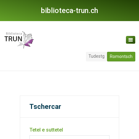
biblioteca-trun.ch
Tudestg
Romontsch
Tschercar
Tetel e suttetel