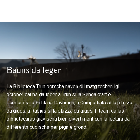
Bauns da leger
La Biblioteca Trun porscha naven dil matg tochen igl
october bauns da leger a Trun silla Senda d’art e
Carmanera, a Schlans Davaruns, a Cumpadials silla plazza
da giugs, a Rabius silla plazza da giugs. Il team dallas
bibliotecaras giavischa bien divertiment cun la lectura da
differents cudischs per pign e grond.