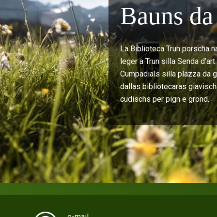
Bauns da 
La Biblioteca Trun porscha n
leger a Trun silla Senda d’ar
Cumpadials silla plazza da gi
dallas bibliotecaras giavisch
cudischs per pign e grond.
e-mail