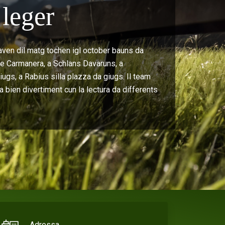
leger
aven dil matg tochen igl october bauns da
t e Carmanera, a Schlans Davaruns, a
ugs, a Rabius silla plazza da giugs. Il team
a bien divertiment cun la lectura da differents
Adressa