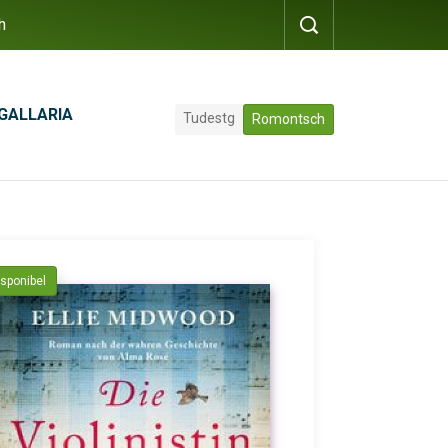
h
GALLARIA
Tudestg
Romontsch
isponibel