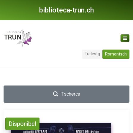
biblioteca-trun.ch
Tudestg
Romontsch
Tscherca
Disponibel