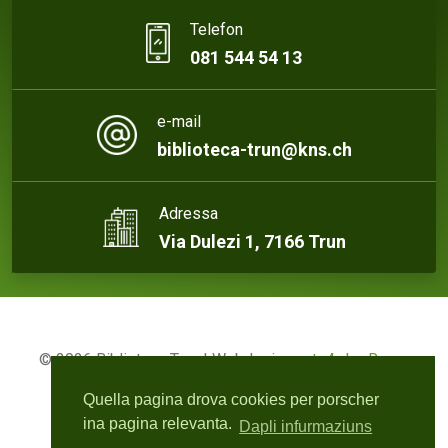
Telefon
081 544 54 13
e-mail
biblioteca-trun@kns.ch
Adressa
Via Dulezi 1, 7166 Trun
© 2026 Biblioteca Trun | Webdesign:
rute4.ch - Roger
Bisquolm
Quella pagina drova cookies per porscher
ina pagina relevanta.
Dapli infurmaziuns