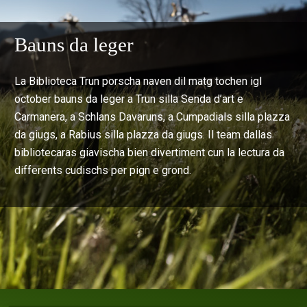
Bauns da leger
La Biblioteca Trun porscha naven dil matg tochen igl
october bauns da leger a Trun silla Senda d’art e
Carmanera, a Schlans Davaruns, a Cumpadials silla plazza
da giugs, a Rabius silla plazza da giugs. Il team dallas
bibliotecaras giavischa bien divertiment cun la lectura da
differents cudischs per pign e grond.