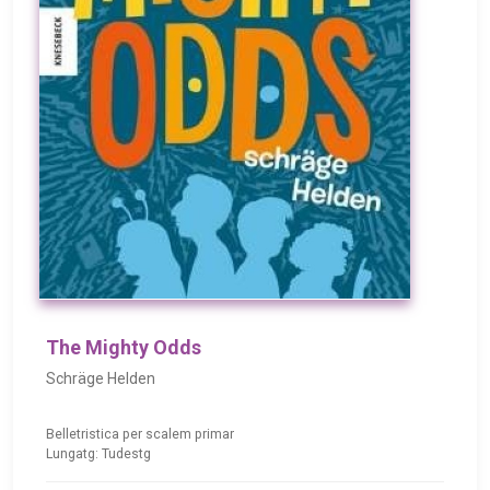
The Mighty Odds
Schräge Helden
Belletristica per scalem primar
Lungatg: Tudestg