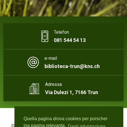
Telefon
081 544 54 13
e-mail
biblioteca-trun@kns.ch
Adressa
Via Dulezi 1, 7166 Trun
Quella pagina drova cookies per porscher
ina pagina relevanta.
© 2026 Biblioteca Trun | Webdesign:
rute4.ch - Roger
Dapli infurmaziuns