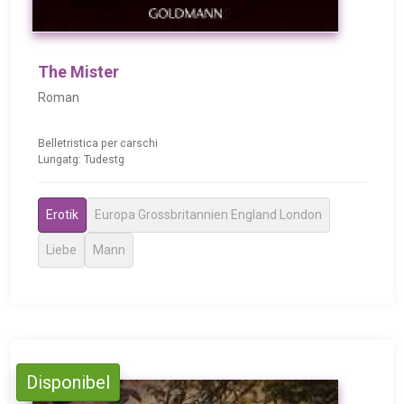
The Mister
Roman
Belletristica per carschi
Lungatg: Tudestg
Erotik
Europa Grossbritannien England London
Liebe
Mann
Disponibel