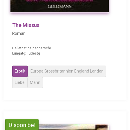
The Missus
Roman
Belletristica per carschi
Lungatg: Tudestg
Erotik
Europa Grossbritannien England London
Liebe
Mann
Disponibel