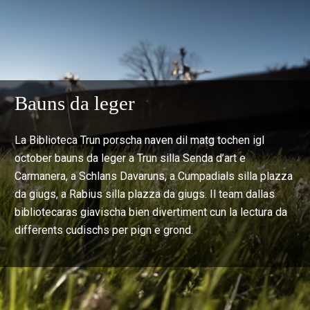
Bauns da leger
La Biblioteca Trun porscha naven dil matg tochen igl
october bauns da leger a Trun silla Senda d’art e
Carmanera, a Schlans Davaruns, a Cumpadials silla plazza
da giugs, a Rabius silla plazza da giugs. Il team dallas
bibliotecaras giavischa bien divertiment cun la lectura da
differents cudischs per pign e grond.