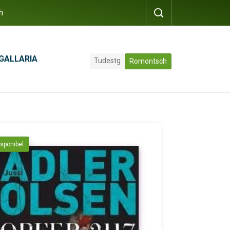
h
GALLARIA
Tudestg
Romontsch
isponibel