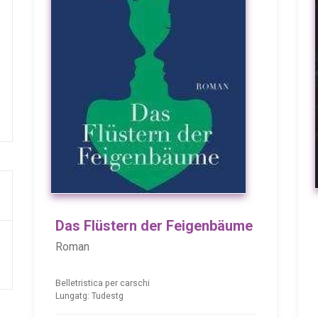
Das Flüstern der Feigenbäume
Roman
Belletristica per carschi
Lungatg: Tudestg