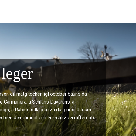
leger
aven dil matg tochen igl october bauns da
t e Carmanera, a Schlans Davaruns, a
ugs, a Rabius silla plazza da giugs. Il team
a bien divertiment cun la lectura da differents