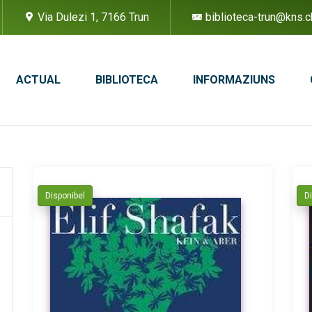
Via Dulezi 1, 7166 Trun
biblioteca-trun@kns.c
ACTUAL
BIBLIOTECA
INFORMAZIUNS
Disponibel
D