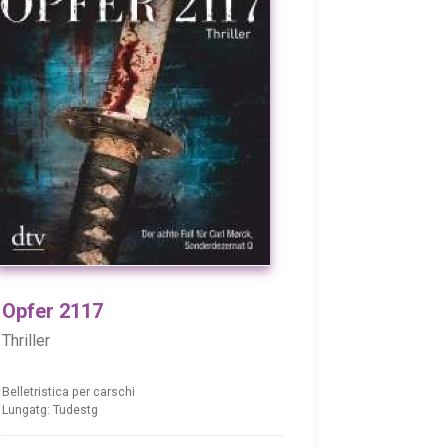
Opfer 2117
Thriller
Belletristica per carschi
Lungatg: Tudestg