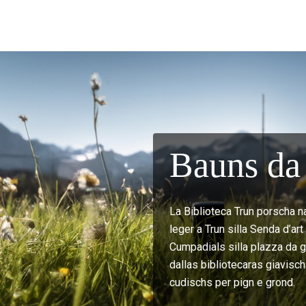
Bauns da 
La Biblioteca Trun porscha n
leger a Trun silla Senda d’ar
Cumpadials silla plazza da gi
dallas bibliotecaras giavisch
cudischs per pign e grond.