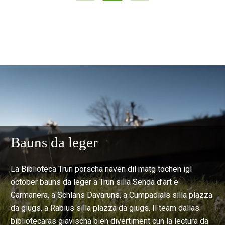
Bauns da leger
La Biblioteca Trun porscha naven dil matg tochen igl
october bauns da leger a Trun silla Senda d’art e
Carmanera, a Schlans Davaruns, a Cumpadials silla plazza
da giugs, a Rabius silla plazza da giugs. Il team dallas
bibliotecaras giavischa bien divertiment cun la lectura da