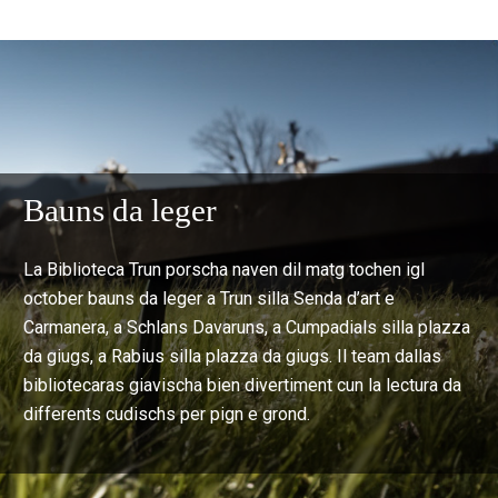
Bauns da leger
La Biblioteca Trun porscha naven dil matg tochen igl
october bauns da leger a Trun silla Senda d’art e
Carmanera, a Schlans Davaruns, a Cumpadials silla plazza
da giugs, a Rabius silla plazza da giugs. Il team dallas
bibliotecaras giavischa bien divertiment cun la lectura da
differents cudischs per pign e grond.