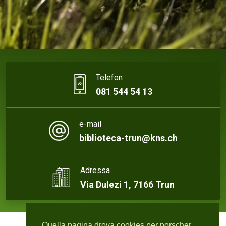
Telefon
081 544 54 13
e-mail
biblioteca-trun@kns.ch
Adressa
Via Dulezi 1, 7166 Trun
Quella pagina drova cookies per porscher