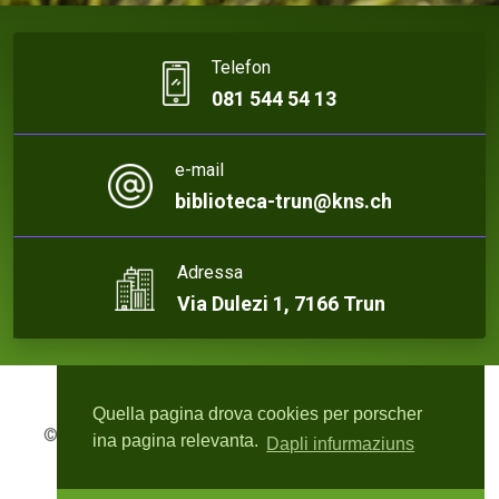
Telefon
081 544 54 13
e-mail
biblioteca-trun@kns.ch
Adressa
Via Dulezi 1, 7166 Trun
Quella pagina drova cookies per porscher
© 2026 Biblioteca Trun | Webdesign:
rute4.ch - Roger
ina pagina relevanta.
Dapli infurmaziuns
Bisquolm