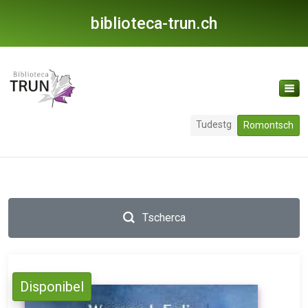
biblioteca-trun.ch
Tudestg
Romontsch
Tscherca
Disponibel