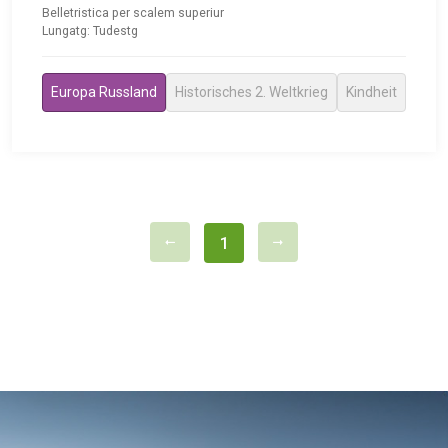
Belletristica per scalem superiur
Lungatg: Tudestg
Europa Russland
Historisches 2. Weltkrieg
Kindheit
1