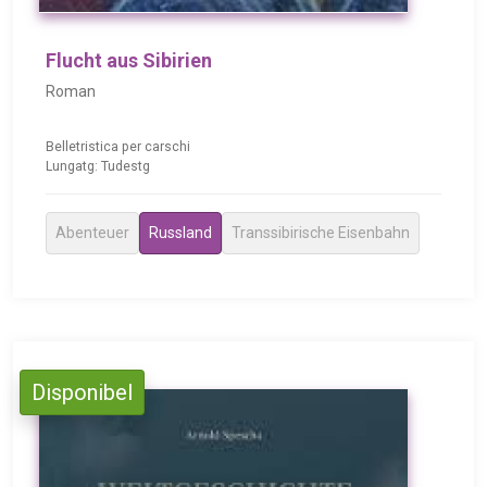
Flucht aus Sibirien
Roman
Belletristica per carschi
Lungatg: Tudestg
Abenteuer
Russland
Transsibirische Eisenbahn
Disponibel