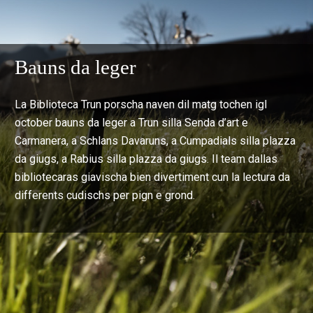
Bauns da leger
La Biblioteca Trun porscha naven dil matg tochen igl
october bauns da leger a Trun silla Senda d’art e
Carmanera, a Schlans Davaruns, a Cumpadials silla plazza
da giugs, a Rabius silla plazza da giugs. Il team dallas
bibliotecaras giavischa bien divertiment cun la lectura da
differents cudischs per pign e grond.