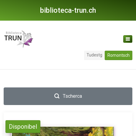
biblioteca-trun.ch
Tudestg
Romontsch
Tscherca
Disponibel