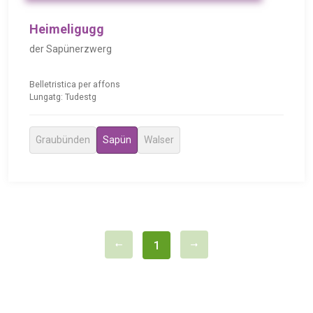
Heimeligugg
der Sapünerzwerg
Belletristica per affons
Lungatg: Tudestg
Graubünden
Sapün
Walser
1