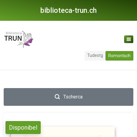
biblioteca-trun.ch
Tudestg
Romontsch
Tscherca
Disponibel