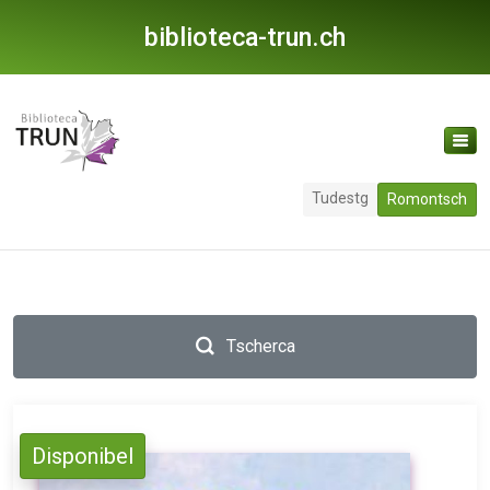
biblioteca-trun.ch
Tudestg
Romontsch
Tscherca
Disponibel