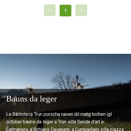
1
Bauns da leger
La Biblioteca Trun porscha naven dil matg tochen igl
october bauns da leger a Trun silla Senda d’art e
Carmanera, a Schlans Davaruns, a Cumpadials silla plazza