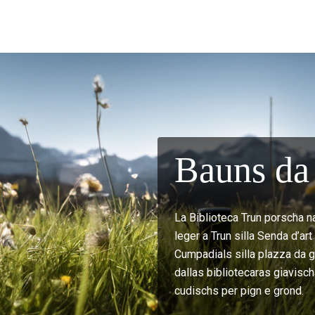
Bauns da 
La Biblioteca Trun porscha n
leger a Trun silla Senda d’ar
Cumpadials silla plazza da gi
dallas bibliotecaras giavisch
cudischs per pign e grond.