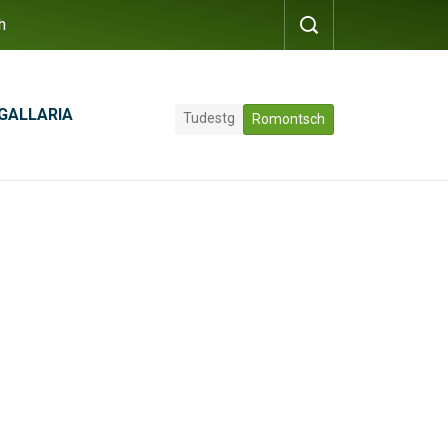
h
GALLARIA
Tudestg
Romontsch