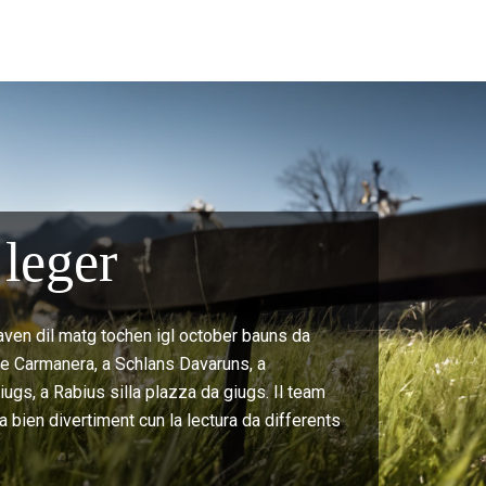
leger
aven dil matg tochen igl october bauns da
t e Carmanera, a Schlans Davaruns, a
ugs, a Rabius silla plazza da giugs. Il team
a bien divertiment cun la lectura da differents